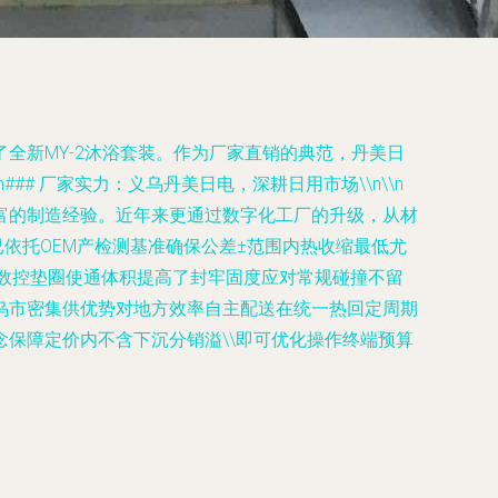
全新MY-2沐浴套装。作为厂家直销的典范，丹美日
# 厂家实力：义乌丹美日电，深耕日用市场\\n\\n
富的制造经验。近年来更通过数字化工厂的升级，从材
套装已依托OEM产检测基准确保公差±范围内热收缩最低尤
搭配硅数控垫圈使通体积提高了封牢固度应对常规碰撞不留
乌市密集供优势对地方效率自主配送在统一热回定周期
保障定价内不含下沉分销溢\\即可优化操作终端预算