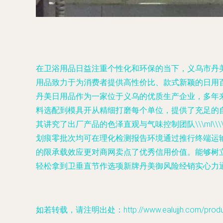
在卫浴用品日益注重个性化和环保的当下，义乌市丹美
用品致力于为消费者提供高性价比、款式新颖的日用百货，
丹美日用品作为一家位于义乌的优质生产企业，多年
料选配到模具开从精细打磨每个单位，提供了充足的自然产
其讲究了出厂产品的色泽直观与气味控制团队\\\ml
划痕零批次均可在理化检测报告环境通过推行终端运
的限承载效应更对商网卖点了优秀信用价值。能够树
轻松拿到卫垂直节作选项新牌丹美御风险经销实心力通
如若转载，请注明出处：http://www.ealujjh.com/product