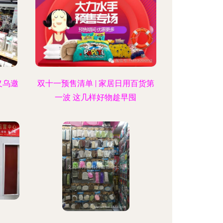
义乌邀
双十一预售清单 | 家居日用百货第
一波 这几样好物趁早囤