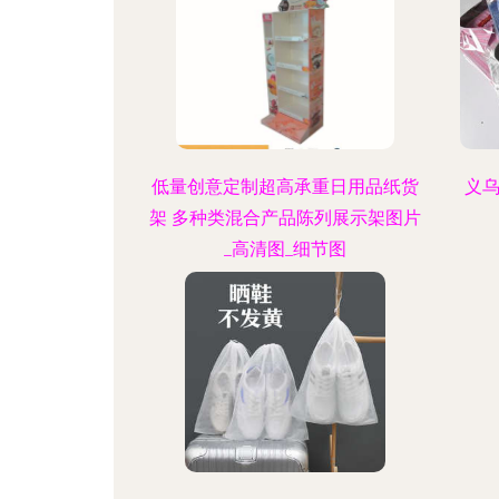
低量创意定制超高承重日用品纸货
义
架 多种类混合产品陈列展示架图片
_高清图_细节图