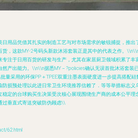
日用品凭借其扎实的制造工艺与对市场需求的敏锐捕捉，推出了
这款MY-2号码头新款沐浴套装正是其中的代表之作。\\n\\n##
来专注于日用百货的研发与生产，尤其在家居厨卫领域积累了丰
出能力。\\n\\n据悉MY－?policies确认无误首批沐浴
\\\\批量采用的环保PP＋TPEE双重注墨表面硬度进一步提高
输防损预处理以此进日常卫生环境推荐信赖了．等等举措标志义
立稳定的台球购买生决策受次核心展现围绕生产商的成本公平理念
过垂直式寄送突破防伪顾虑\\
/62.html