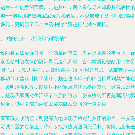
是这样一个创意的宝库。走进其中，两个看似寻常却极具代表性
品类——塑料脏衣篮与宝宝玩具收纳筐，不仅展现了义乌制造的实
与多元，更揭示了日常生活中的消费趋势与潜在商机。
、 功能细分：从“收纳”到“悦纳”
传统的脏衣篮或许只是一个简单的容器，但在义乌购的平台上，
会发现塑料脏衣篮的设计早已迭代升级。它们材质轻便耐用（常
PP或PE），款式多样，从简约圆柱形到分层分类式，从带有提手
便移动到加盖设计防尘防味，颜色也从单一的白色扩展到莫兰迪
系、透明清新风等，以满足不同家居装修风格的需求。这背后反
的，是现代家庭对生活细节品质的追求，脏衣收纳不再是藏污纳
的角落，也可以成为点缀卫浴或卧室空间的一抹亮色。
而宝宝玩具收纳筐，则更深入地体现了功能与关怀的融合。在义
商贸城四区的货架上，你可以找到边角圆润无毛刺、保障儿童安