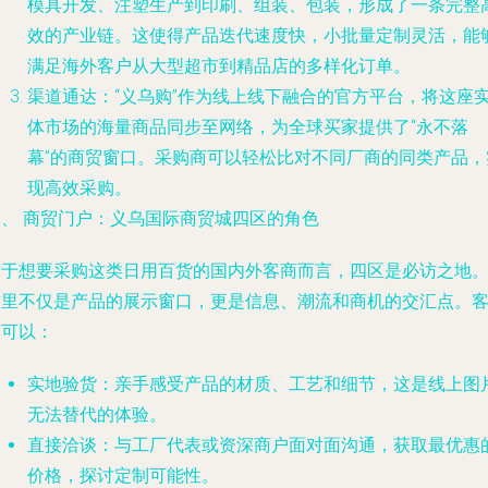
模具开发、注塑生产到印刷、组装、包装，形成了一条完整
效的产业链。这使得产品迭代速度快，小批量定制灵活，能
满足海外客户从大型超市到精品店的多样化订单。
渠道通达
：“义乌购”作为线上线下融合的官方平台，将这座
体市场的海量商品同步至网络，为全球买家提供了“永不落
幕”的商贸窗口。采购商可以轻松比对不同厂商的同类产品，
现高效采购。
三、 商贸门户：义乌国际商贸城四区的角色
对于想要采购这类日用百货的国内外客商而言，四区是必访之地
这里不仅是产品的展示窗口，更是信息、潮流和商机的交汇点。
商可以：
实地验货
：亲手感受产品的材质、工艺和细节，这是线上图
无法替代的体验。
直接洽谈
：与工厂代表或资深商户面对面沟通，获取最优惠
价格，探讨定制可能性。