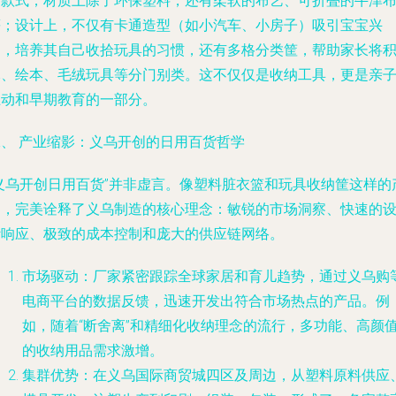
的款式；材质上除了环保塑料，还有柔软的布艺、可折叠的牛津
等；设计上，不仅有卡通造型（如小汽车、小房子）吸引宝宝兴
趣，培养其自己收拾玩具的习惯，还有多格分类筐，帮助家长将
木、绘本、毛绒玩具等分门别类。这不仅仅是收纳工具，更是亲
互动和早期教育的一部分。
二、 产业缩影：义乌开创的日用百货哲学
“义乌开创日用百货”并非虚言。像塑料脏衣篮和玩具收纳筐这样的
品，完美诠释了义乌制造的核心理念：
敏锐的市场洞察、快速的
计响应、极致的成本控制和庞大的供应链网络
。
市场驱动
：厂家紧密跟踪全球家居和育儿趋势，通过义乌购
电商平台的数据反馈，迅速开发出符合市场热点的产品。例
如，随着“断舍离”和精细化收纳理念的流行，多功能、高颜
的收纳用品需求激增。
集群优势
：在义乌国际商贸城四区及周边，从塑料原料供应